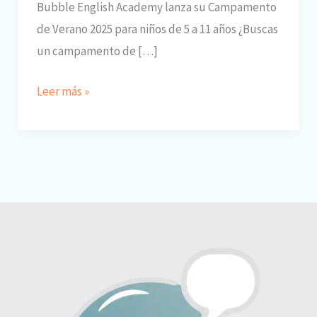
Bubble English Academy lanza su Campamento
de Verano 2025 para niños de 5 a 11 años ¿Buscas
un campamento de […]
Campamento
Leer más »
de
Verano
2025
en
Irún