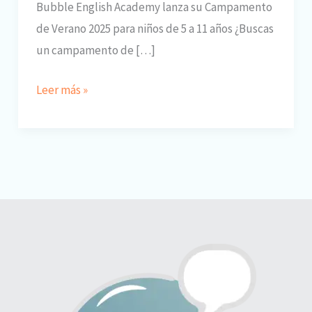
Bubble English Academy lanza su Campamento
de Verano 2025 para niños de 5 a 11 años ¿Buscas
un campamento de […]
Campamento
Leer más »
de
Verano
2025
en
Irún