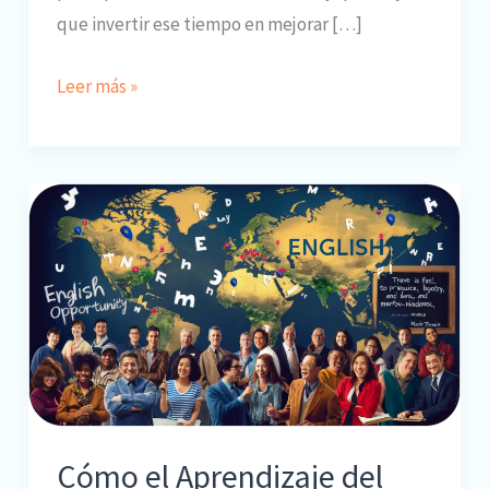
que invertir ese tiempo en mejorar […]
Cómo
Leer más »
Aprovechar
el
Verano
para
Aprender
Inglés
Cómo el Aprendizaje del