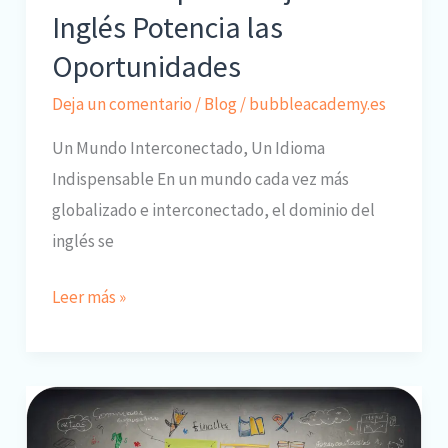
Inglés Potencia las
Oportunidades
Deja un comentario
/
Blog
/
bubbleacademy.es
Un Mundo Interconectado, Un Idioma
Indispensable En un mundo cada vez más
globalizado e interconectado, el dominio del
inglés se
Cómo
Leer más »
el
Aprendizaje
del
Inglés