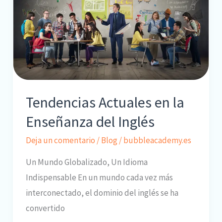
Potencia
las
Oportunidades
Tendencias Actuales en la
Enseñanza del Inglés
Deja un comentario
/
Blog
/
bubbleacademy.es
Un Mundo Globalizado, Un Idioma
Indispensable En un mundo cada vez más
interconectado, el dominio del inglés se ha
convertido